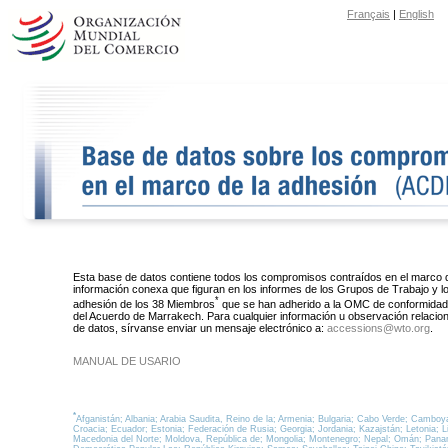
Français
|
English
Esta base de datos contiene todos los compromisos contraídos en el marco d
información conexa que figuran en los informes de los Grupos de Trabajo y l
*
adhesión de los 38 Miembros
que se han adherido a la OMC de conformidad c
del Acuerdo de Marrakech. Para cualquier información u observación relacio
de datos, sírvanse enviar un mensaje electrónico a:
accessions@wto.org
.
MANUAL DE USARIO
*
Afganistán; Albania; Arabia Saudita, Reino de la; Armenia; Bulgaria; Cabo Verde; Cambo
Croacia; Ecuador; Estonia; Federación de Rusia; Georgia; Jordania; Kazajstán; Letonia; Lib
Macedonia del Norte; Moldova, República de; Mongolia; Montenegro; Nepal; Omán; Pana