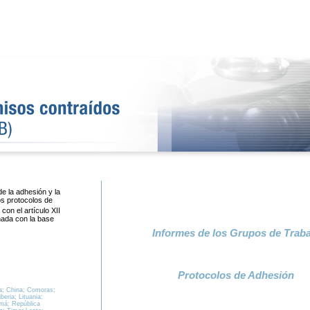
e la adhesión y la
os protocolos de
on el artículo XII
nada con la base
Informes de los Grupos de Traba
Protocolos de Adhesión
ya; China; Comoras;
eria; Lituania;
má; República