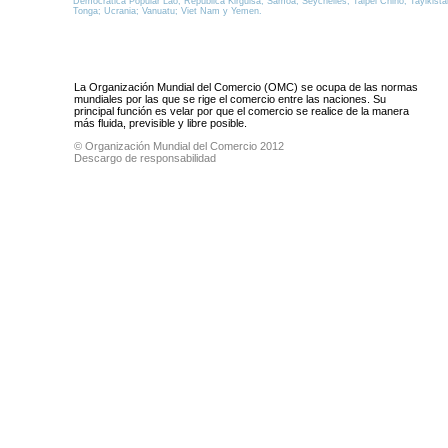
Democrática Popular Lao; República Kirguisa; Samoa; Seychelles; Taipei Chino; Tayikistá
Tonga; Ucrania; Vanuatu; Viet Nam y Yemen.
La Organización Mundial del Comercio (OMC) se ocupa de las normas
mundiales por las que se rige el comercio entre las naciones. Su
principal función es velar por que el comercio se realice de la manera
más fluida, previsible y libre posible.
© Organización Mundial del Comercio 2012
Descargo de responsabilidad