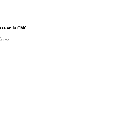
asa en la OMC
o
ias RSS