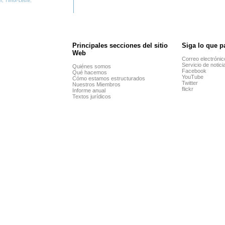
n; Timor-Leste;
Principales secciones del sitio
Siga lo que p
Web
Correo electrónic
Servicio de notic
Quiénes somos
Facebook
Qué hacemos
YouTube
Cómo estamos estructurados
Twitter
Nuestros Miembros
flickr
Informe anual
Textos jurídicos